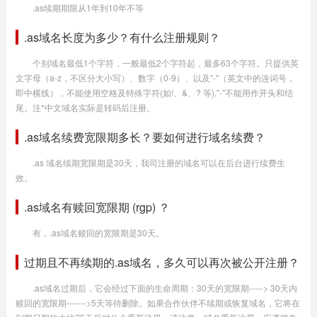
.as续期期限从1年到10年不等
.as域名长度为多少？有什么注册规则？
个别域名最低1个字符，一般最低2个字符起，最多63个字符。只提供英
文字母（a-z，不区分大小写）、数字（0-9）、以及"-"（英文中的连词号，
即中横线），不能使用空格及特殊字符(如!、&、? 等),"-"不能用作开头和结
尾。注*中文域名实际是转码后注册。
.as域名续费宽限期多长？要如何进行域名续费？
.as 域名续期宽限期是30天，我司注册的域名可以在后台进行续费生
效。
.as域名有赎回宽限期 (rgp) ？
有，.as域名赎回的宽限期是30天。
过期且不再续期的.as域名，多久可以再次被公开注册？
.as域名过期后，它会经过下面的生命周期：30天的宽限期-----> 30天内
赎回的宽限期------->5天等待删除。如果合作伙伴不续期或恢复域名，它将在