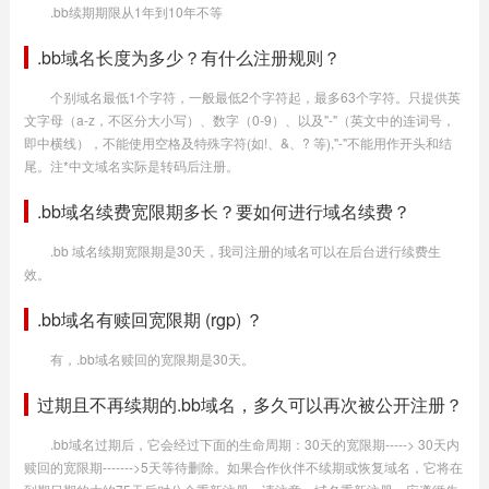
.bb续期期限从1年到10年不等
.bb域名长度为多少？有什么注册规则？
个别域名最低1个字符，一般最低2个字符起，最多63个字符。只提供英
文字母（a-z，不区分大小写）、数字（0-9）、以及"-"（英文中的连词号，
即中横线），不能使用空格及特殊字符(如!、&、? 等),"-"不能用作开头和结
尾。注*中文域名实际是转码后注册。
.bb域名续费宽限期多长？要如何进行域名续费？
.bb 域名续期宽限期是30天，我司注册的域名可以在后台进行续费生
效。
.bb域名有赎回宽限期 (rgp) ？
有，.bb域名赎回的宽限期是30天。
过期且不再续期的.bb域名，多久可以再次被公开注册？
.bb域名过期后，它会经过下面的生命周期：30天的宽限期-----> 30天内
赎回的宽限期------->5天等待删除。如果合作伙伴不续期或恢复域名，它将在