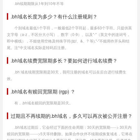
.bh续期期限从1年到10年不等
.bh域名长度为多少？有什么注册规则？
个别域名最低1个字符，一般最低2个字符起，最多63个字符。只提供英
文字母（a-z，不区分大小写）、数字（0-9）、以及"-"（英文中的连词号，
即中横线），不能使用空格及特殊字符(如!、&、? 等),"-"不能用作开头和结
尾。注*中文域名实际是转码后注册。
.bh域名续费宽限期多长？要如何进行域名续费？
.bh 域名续期宽限期是30天，我司注册的域名可以在后台进行续费生
效。
.bh域名有赎回宽限期 (rgp) ？
有，.bh域名赎回的宽限期是30天。
过期且不再续期的.bh域名，多久可以再次被公开注册？
.bh域名过期后，它会经过下面的生命周期：30天的宽限期-----> 30天内
赎回的宽限期------->5天等待删除。如果合作伙伴不续期或恢复域名，它将在