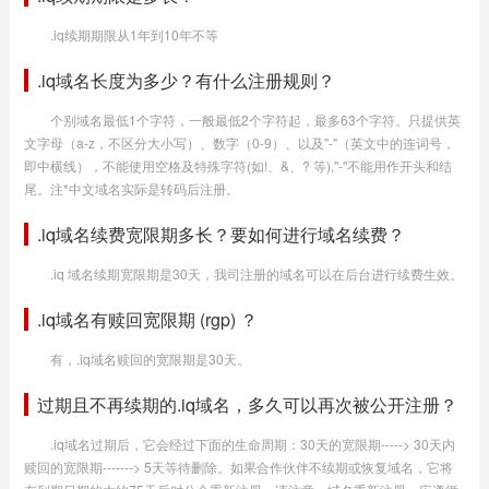
.iq续期期限从1年到10年不等
.iq域名长度为多少？有什么注册规则？
个别域名最低1个字符，一般最低2个字符起，最多63个字符。只提供英
文字母（a-z，不区分大小写）、数字（0-9）、以及"-"（英文中的连词号，
即中横线），不能使用空格及特殊字符(如!、&、? 等),"-"不能用作开头和结
尾。注*中文域名实际是转码后注册。
.iq域名续费宽限期多长？要如何进行域名续费？
.iq 域名续期宽限期是30天，我司注册的域名可以在后台进行续费生效。
.iq域名有赎回宽限期 (rgp) ？
有，.iq域名赎回的宽限期是30天。
过期且不再续期的.iq域名，多久可以再次被公开注册？
.iq域名过期后，它会经过下面的生命周期：30天的宽限期-----> 30天内
赎回的宽限期-------> 5天等待删除。如果合作伙伴不续期或恢复域名，它将