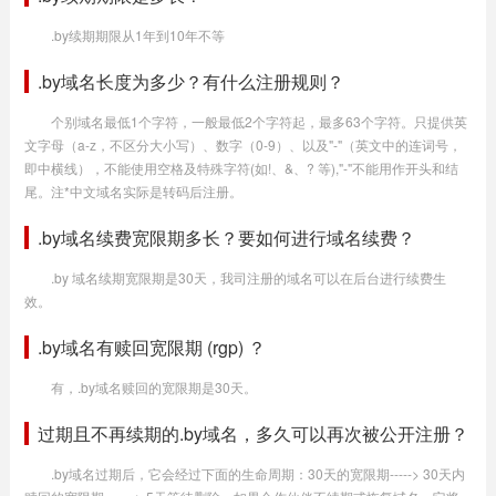
.by续期期限从1年到10年不等
.by域名长度为多少？有什么注册规则？
个别域名最低1个字符，一般最低2个字符起，最多63个字符。只提供英
文字母（a-z，不区分大小写）、数字（0-9）、以及"-"（英文中的连词号，
即中横线），不能使用空格及特殊字符(如!、&、? 等),"-"不能用作开头和结
尾。注*中文域名实际是转码后注册。
.by域名续费宽限期多长？要如何进行域名续费？
.by 域名续期宽限期是30天，我司注册的域名可以在后台进行续费生
效。
.by域名有赎回宽限期 (rgp) ？
有，.by域名赎回的宽限期是30天。
过期且不再续期的.by域名，多久可以再次被公开注册？
.by域名过期后，它会经过下面的生命周期：30天的宽限期-----> 30天内