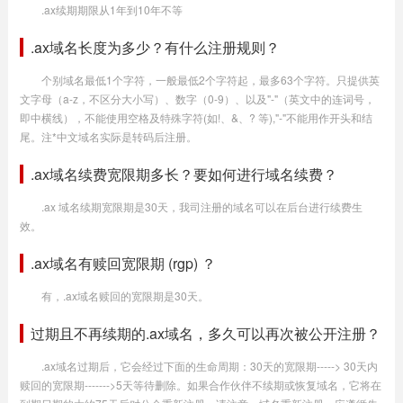
.ax续期期限从1年到10年不等
.ax域名长度为多少？有什么注册规则？
个别域名最低1个字符，一般最低2个字符起，最多63个字符。只提供英
文字母（a-z，不区分大小写）、数字（0-9）、以及"-"（英文中的连词号，
即中横线），不能使用空格及特殊字符(如!、&、? 等),"-"不能用作开头和结
尾。注*中文域名实际是转码后注册。
.ax域名续费宽限期多长？要如何进行域名续费？
.ax 域名续期宽限期是30天，我司注册的域名可以在后台进行续费生
效。
.ax域名有赎回宽限期 (rgp) ？
有，.ax域名赎回的宽限期是30天。
过期且不再续期的.ax域名，多久可以再次被公开注册？
.ax域名过期后，它会经过下面的生命周期：30天的宽限期-----> 30天内
赎回的宽限期------->5天等待删除。如果合作伙伴不续期或恢复域名，它将在