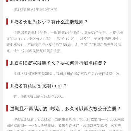
.il续期期限从1年到10年不等
.il域名长度为多少？有什么注册规则？
个别域名最低1个字符，一般最低2个字符起，最多63个字符。只提供英
文字母（a-z，不区分大小写）、数字（0-9）、以及"-"（英文中的连词号，
即中横线），不能使用空格及特殊字符(如!、&、? 等),"-"不能用作开头和结
尾。注*中文域名实际是转码后注册。
.il域名续费宽限期多长？要如何进行域名续费？
.il 域名续期宽限期是30天，我司注册的域名可以在后台进行续费生效。
.il域名有赎回宽限期 (rgp) ？
有，.il域名赎回的宽限期是30天。
过期且不再续期的.il域名，多久可以再次被公开注册？
.il域名过期后，它会经过下面的生命周期：30天的宽限期-----> 30天内赎
回的宽限期-------> 5天等待删除。如果合作伙伴不续期或恢复域名，它将在